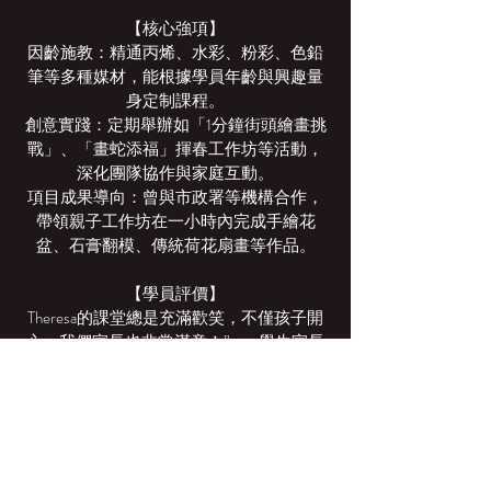
【核心強項】
因齡施教：精通丙烯、水彩、粉彩、色鉛
筆等多種媒材，能根據學員年齡與興趣量
身定制課程。
創意實踐：定期舉辦如「1分鐘街頭繪畫挑
戰」、「畫蛇添福」揮春工作坊等活動，
深化團隊協作與家庭互動。
項目成果導向：曾與市政署等機構合作，
帶領親子工作坊在一小時內完成手繪花
盆、石膏翻模、傳統荷花扇畫等作品。
【學員評價】
Theresa的課堂總是充滿歡笑，不僅孩子開
心，我們家長也非常滿意！”——學生家長
她的教學方法很有趣，總能讓孩子們樂在
其中，並激發他們持續創作的熱情。”——
學生家長
English Version