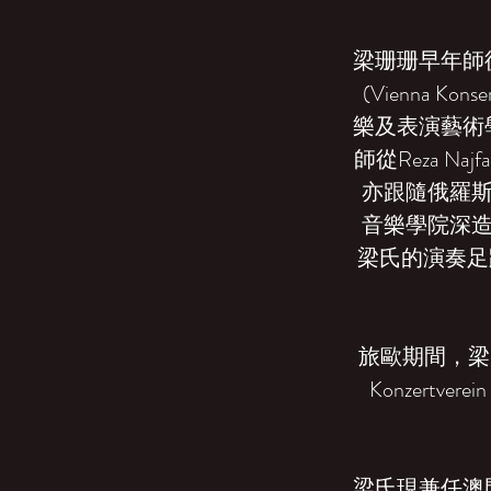
梁珊珊早年師
(Vienna K
樂及表演藝術學院 (Pr
師從Reza 
亦跟隨俄羅斯鋼
音樂學院深造，
梁氏的演奏足
旅歐期間，梁氏
Konzer
梁氏現兼任澳