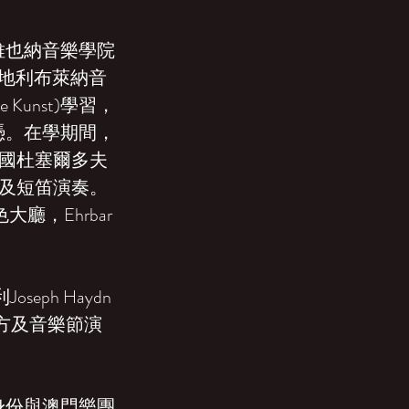
維也納音樂學院
授，於奧地利布萊納音
che Kunst)學習，
文憑。在學期間，
赴德國杜塞爾多夫
長笛及短笛演奏。
，Ehrbar
ph Haydn
地方及音樂節演
身份與澳門樂團