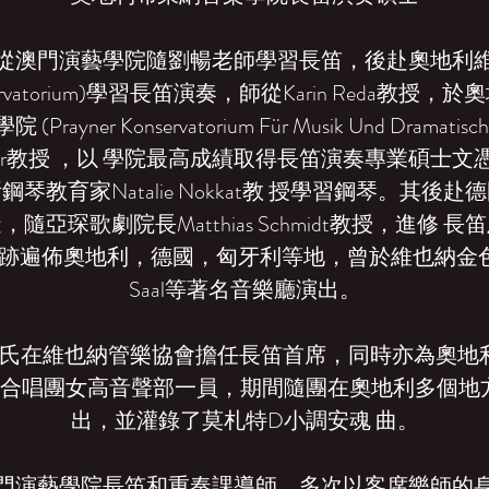
從澳門演藝學院隨劉暢老師學習長笛，後赴奧地利
onservatorium)學習長笛演奏，師從Karin Reda教
ayner Konservatorium Für Musik Und Dramatis
Najfar教授 ，以 學院最高成績取得長笛演奏專業碩士
琴教育家Natalie Nokkat教 授學習鋼琴。其後
隨亞琛歌劇院長Matthias Schmidt教授，進修 
跡遍佈奧地利，德國，匈牙利等地，曾於維也納金色大廳
Saal等著名音樂廳演出。
在維也納管樂協會擔任長笛首席，同時亦為奧地利Jose
tverein 合唱團女高音聲部一員，期間隨團在奧地利多個
出，並灌錄了莫札特D小調安魂 曲。
門演藝學院長笛和重奏課導師，多次以客席樂師的