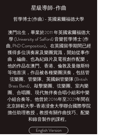
星級導師-作曲
哲學博士(作曲) - 英國索爾福德大學
澳門出生，畢業於2011 年英國索爾福德大
學 (University of Salford) 音樂哲學博士 (作
曲, PhD Composition)。在英國留學期間已經
獲得多位演奏家及樂團賞識，開始從事作
曲，編曲、也為紀錄片及電視創作配樂，
他的作品在澳門、香港、倫敦及曼徹斯特
等地首演，作品被各種樂團演奏，包括管
弦樂團、管樂隊、英國銅管樂隊 (British
Brass Band)、敲擊樂團、弦樂團、室內樂
團、合唱團、現代無伴奏合唱小組和中樂
小組合奏等。他曾於2016年至2021年間在
北京師範大學-香港浸會大學聯合國際學院
擔任助理教授，教授有關作曲技巧、配樂
和錄音製作的課程。
English Version